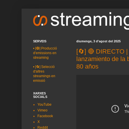
SERVEIS
diumenge, 3 d’agost del 2025
•
[🔴] Producció
[🔄] 🔴 DIRECTO |
d'emissions en
lanzamiento de la
streaming
80 años
•
[🔄] Selecció
d'altres
streamings en
emissió
XARXES
SOCIALS
YouTube
Vimeo
Facebook
X
Reddit