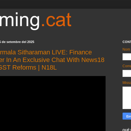
5 de setembre del 2025
CON
Nom
irmala Sitharaman LIVE: Finance
ter In An Exclusive Chat With News18
 GST Reforms | N18L
Corre
Miss
QUÈ 