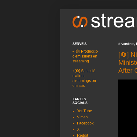
SERVEIS
divendres, 
•
[🔴] Producció
[🔄] N
d'emissions en
Minis
streaming
After
•
[🔄] Selecció
d'altres
streamings en
emissió
XARXES
SOCIALS
YouTube
Vimeo
Facebook
X
Reddit