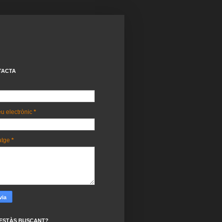
TACTA
u electrònic
*
atge
*
ESTÀS BUSCANT?