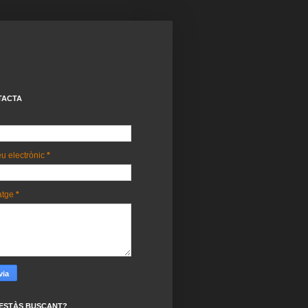
TACTA
u electrònic
*
atge
*
ESTÀS BUSCANT?