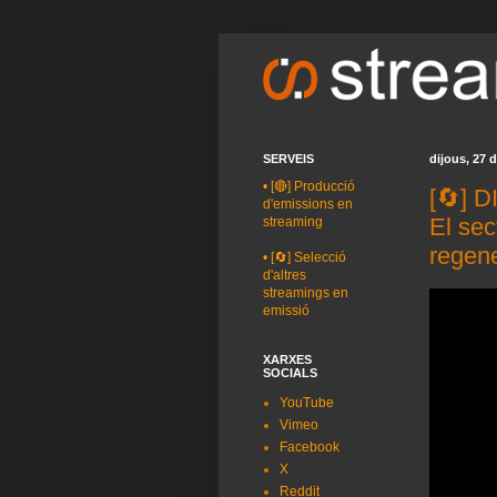
SERVEIS
dijous, 27 
•
[🔴] Producció
[🔄] 
d'emissions en
El sec
streaming
regen
•
[🔄] Selecció
d'altres
streamings en
emissió
XARXES
SOCIALS
YouTube
Vimeo
Facebook
X
Reddit