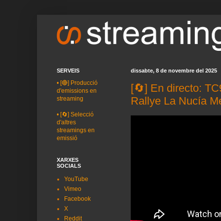
SERVEIS
dissabte, 8 de novembre del 2025
•
[🔴] Producció
[🔄] En directo: T
d'emissions en
Rallye La Nucía M
streaming
•
[🔄] Selecció
d'altres
streamings en
emissió
XARXES
SOCIALS
YouTube
Vimeo
Facebook
X
Reddit