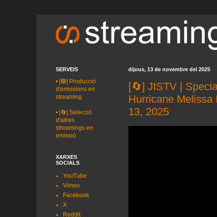
SERVEIS
dijous, 13 de novembre del 2025
•
[🔴] Producció
[🔄] JISTV | Specia
d'emissions en
Hurricane Melissa
streaming
13, 2025
•
[🔄] Selecció
d'altres
streamings en
emissió
XARXES
SOCIALS
YouTube
Vimeo
Facebook
X
Reddit