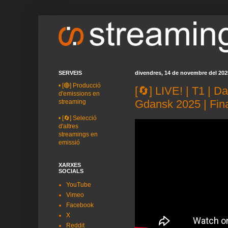
SERVEIS
divendres, 14 de novembre del 202
•
[🔴] Producció
[🔄] LIVE! | T1 | 
d'emissions en
Gdansk 2025 | Fin
streaming
•
[🔄] Selecció
d'altres
streamings en
emissió
XARXES
SOCIALS
YouTube
Vimeo
Facebook
X
Reddit