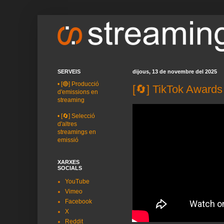
SERVEIS
dijous, 13 de novembre del 2025
•
[🔴] Producció
[🔄] TikTok Awards
d'emissions en
streaming
•
[🔄] Selecció
d'altres
streamings en
emissió
XARXES
SOCIALS
YouTube
Vimeo
Facebook
X
Reddit