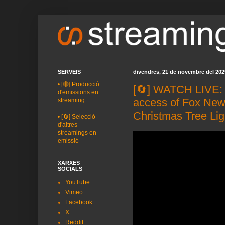
SERVEIS
divendres, 21 de novembre del 202
•
[🔴] Producció
[🔄] WATCH LIVE: 
d'emissions en
access of Fox New
streaming
Christmas Tree Lig
•
[🔄] Selecció
d'altres
streamings en
emissió
XARXES
SOCIALS
YouTube
Vimeo
Facebook
X
Reddit