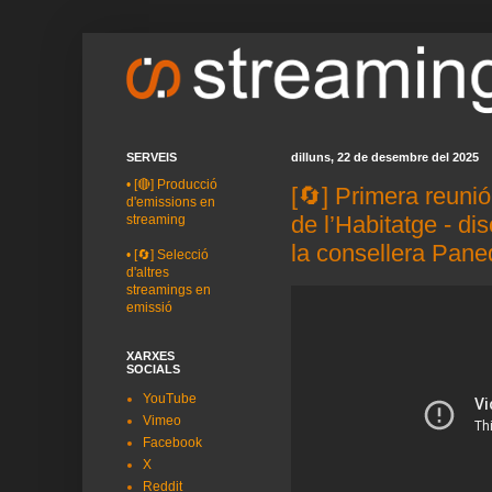
SERVEIS
dilluns, 22 de desembre del 2025
•
[🔴] Producció
[🔄] Primera reuni
d'emissions en
de l’Habitatge - d
streaming
la consellera Pan
•
[🔄] Selecció
d'altres
streamings en
emissió
XARXES
SOCIALS
YouTube
Vimeo
Facebook
X
Reddit