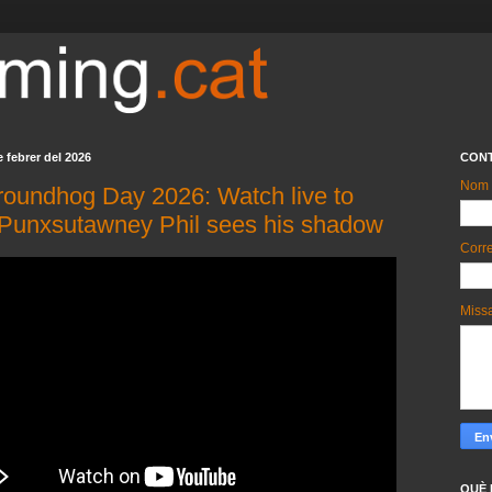
e febrer del 2026
CON
Nom
roundhog Day 2026: Watch live to
f Punxsutawney Phil sees his shadow
Corre
Miss
QUÈ 