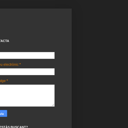
TACTA
u electrònic
*
atge
*
ESTÀS BUSCANT?