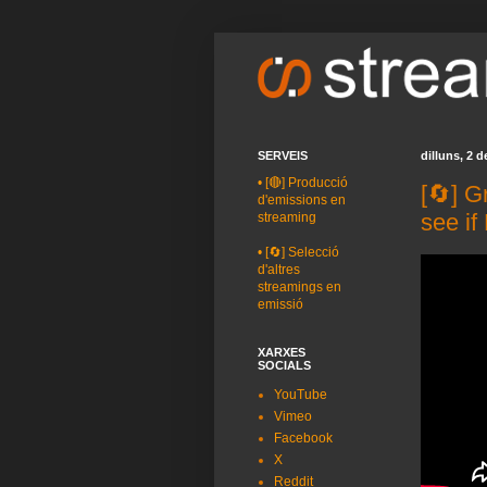
SERVEIS
dilluns, 2 d
•
[🔴] Producció
[🔄] G
d'emissions en
see i
streaming
•
[🔄] Selecció
d'altres
streamings en
emissió
XARXES
SOCIALS
YouTube
Vimeo
Facebook
X
Reddit