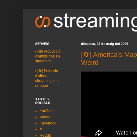
SERVEIS
dissabte, 23 de maig del 2026
•
[🔴] Producció
[🔄] America’s Map
d'emissions en
Weird
streaming
•
[🔄] Selecció
d'altres
streamings en
emissió
XARXES
SOCIALS
YouTube
Vimeo
Facebook
X
Reddit