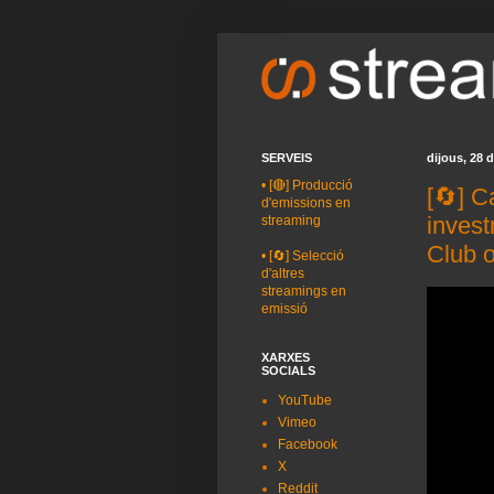
SERVEIS
dijous, 28 
•
[🔴] Producció
[🔄] 
d'emissions en
inves
streaming
Club 
•
[🔄] Selecció
d'altres
streamings en
emissió
XARXES
SOCIALS
YouTube
Vimeo
Facebook
X
Reddit