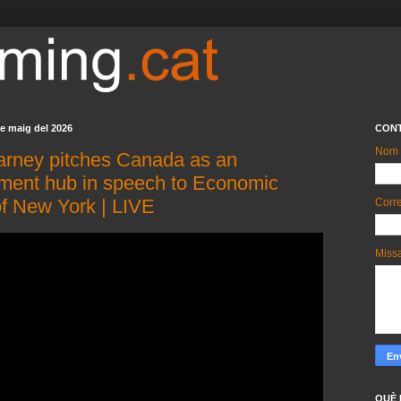
de maig del 2026
CON
Nom
Carney pitches Canada as an
tment hub in speech to Economic
of New York | LIVE
Corre
Miss
QUÈ 