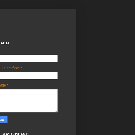
TACTA
u electrònic
*
atge
*
ESTÀS BUSCANT?