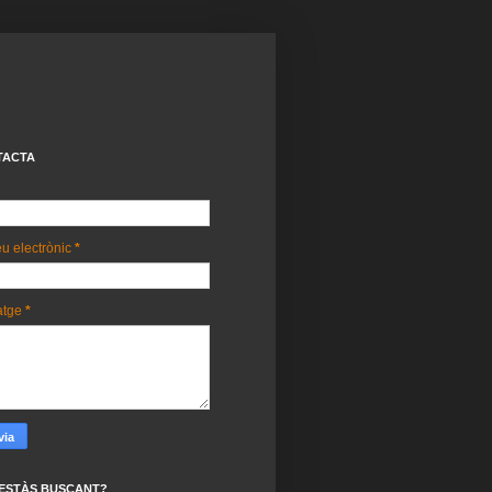
TACTA
u electrònic
*
atge
*
ESTÀS BUSCANT?