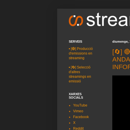
SERVEIS
diumenge, 
•
[🔴] Producció
[🔄] 
d'emissions en
ANDA
streaming
INFO
•
[🔄] Selecció
d'altres
streamings en
emissió
XARXES
SOCIALS
YouTube
Vimeo
Facebook
X
Reddit