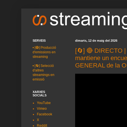
SERVEIS
dimarts, 12 de maig del 2026
•
[🔴] Producció
[🔄] 🔴 DIRECTO
d'emissions en
mantiene un encu
streaming
GENERAL de la 
•
[🔄] Selecció
d'altres
streamings en
emissió
XARXES
SOCIALS
YouTube
Vimeo
Facebook
X
Reddit