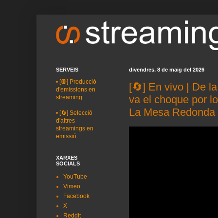
SERVEIS
divendres, 8 de maig del 2026
•
[🔴] Producció
[🔄] En vivo | De la
d'emissions en
va el choque por lo
streaming
La Mesa Redonda
•
[🔄] Selecció
d'altres
streamings en
emissió
XARXES
SOCIALS
YouTube
Vimeo
Facebook
X
Reddit