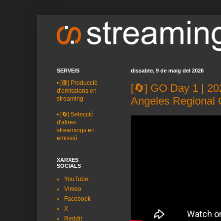
SERVEIS
dissabte, 9 de maig del 2026
•
[🔴] Producció
[🔄] GO Day 1 | 2
d'emissions en
Angeles Regional
streaming
•
[🔄] Selecció
d'altres
streamings en
emissió
XARXES
SOCIALS
YouTube
Vimeo
Facebook
X
Reddit