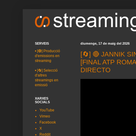
SERVEIS
diumenge, 17 de maig del 2026
•
[🔴] Producció
[🔄] 🔴 JANNIK 
d'emissions en
[FINAL ATP ROM
streaming
DIRECTO
•
[🔄] Selecció
d'altres
streamings en
emissió
XARXES
SOCIALS
YouTube
Vimeo
Facebook
X
Reddit