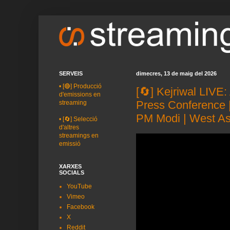
SERVEIS
dimecres, 13 de maig del 2026
•
[🔴] Producció
[🔄] Kejriwal LIVE:
d'emissions en
Press Conference 
streaming
PM Modi | West As
•
[🔄] Selecció
d'altres
streamings en
emissió
XARXES
SOCIALS
YouTube
Vimeo
Facebook
X
Reddit