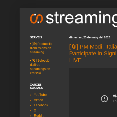
SERVEIS
dimecres, 20 de maig del 2026
•
[🔴] Producció
[🔄] PM Modi, Ital
d'emissions en
Participate in Sig
streaming
LIVE
•
[🔄] Selecció
d'altres
streamings en
emissió
XARXES
SOCIALS
YouTube
Vimeo
Facebook
X
Reddit