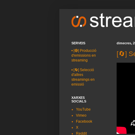
SERVEIS
dimecres, 2
•
[🔴] Producció
[🔄] S
d'emissions en
streaming
•
[🔄] Selecció
d'altres
streamings en
emissió
XARXES
SOCIALS
YouTube
Vimeo
Facebook
X
Reddit