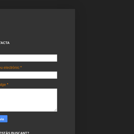
TACTA
u electrònic
*
atge
*
ESTÀS BUSCANT?