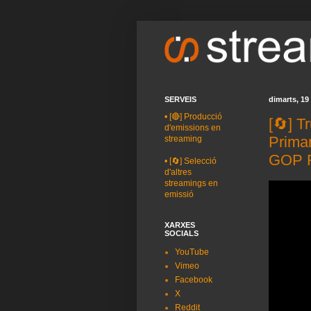
SERVEIS
dimarts, 19
•
[🔴] Producció
[🔄] T
d'emissions en
Primar
streaming
GOP R
•
[🔄] Selecció
d'altres
streamings en
emissió
XARXES
SOCIALS
YouTube
Vimeo
Facebook
X
Reddit