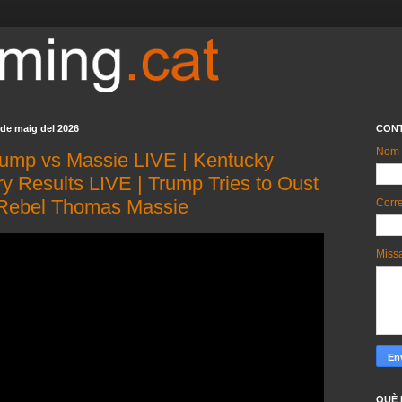
 de maig del 2026
CON
Nom
rump vs Massie LIVE | Kentucky
y Results LIVE | Trump Tries to Oust
ebel Thomas Massie
Corre
Miss
QUÈ 