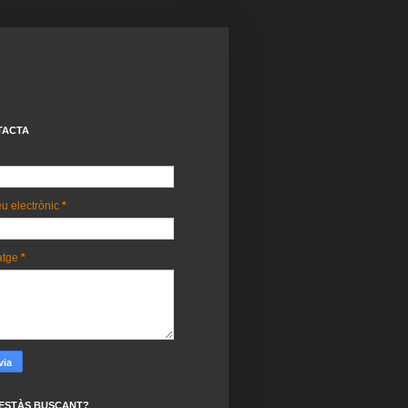
TACTA
u electrònic
*
atge
*
ESTÀS BUSCANT?