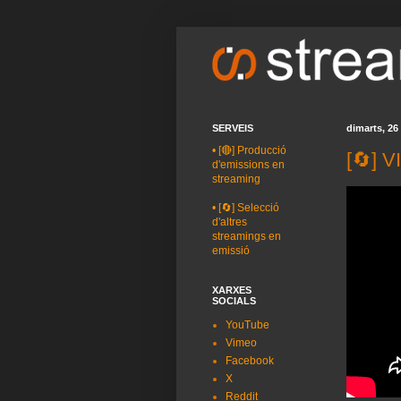
SERVEIS
dimarts, 26
•
[🔴] Producció
[🔄] V
d'emissions en
streaming
•
[🔄] Selecció
d'altres
streamings en
emissió
XARXES
SOCIALS
YouTube
Vimeo
Facebook
X
Reddit