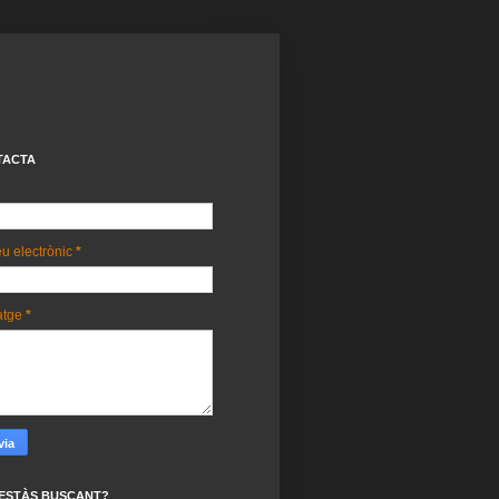
TACTA
u electrònic
*
atge
*
ESTÀS BUSCANT?