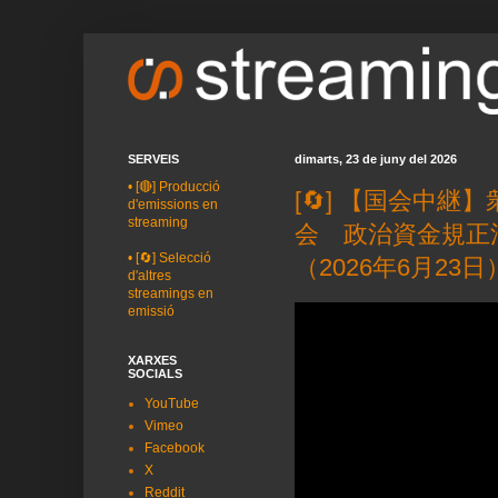
SERVEIS
dimarts, 23 de juny del 2026
•
[🔴] Producció
[🔄] 【国会中
d'emissions en
streaming
会 政治資金規正
•
[🔄] Selecció
（2026年6月23日
d'altres
streamings en
emissió
XARXES
SOCIALS
YouTube
Vimeo
Facebook
X
Reddit