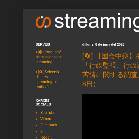
SERVEIS
dilluns, 8 de juny del 2026
•
[🔴] Producció
[🔄] 【国会中
d'emissions en
streaming
「行政監視、行政
•
[🔄] Selecció
苦情に関する調査」
d'altres
streamings en
8日）
emissió
XARXES
SOCIALS
YouTube
Vimeo
Facebook
X
Reddit