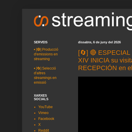
SERVEIS
dissabte, 6 de juny del 2026
•
[🔴] Producció
[🔄] 🔴 ESPECIA
d'emissions en
XIV INICIA su vis
streaming
RECEPCIÓN en e
•
[🔄] Selecció
d'altres
streamings en
emissió
XARXES
SOCIALS
YouTube
Vimeo
Facebook
X
Reddit