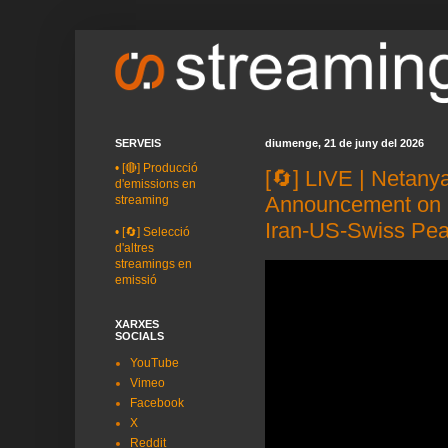
SERVEIS
diumenge, 21 de juny del 2026
•
[🔴] Producció
[🔄] LIVE | Netan
d'emissions en
Announcement on 
streaming
Iran-US-Swiss Pea
•
[🔄] Selecció
d'altres
streamings en
emissió
XARXES
SOCIALS
YouTube
Vimeo
Facebook
X
Reddit