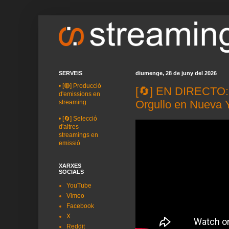
SERVEIS
diumenge, 28 de juny del 2026
•
[🔴] Producció
[🔄] EN DIRECTO: 
d'emissions en
Orgullo en Nueva
streaming
•
[🔄] Selecció
d'altres
streamings en
emissió
XARXES
SOCIALS
YouTube
Vimeo
Facebook
X
Reddit