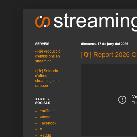
SERVEIS
dimecres, 17 de juny del 2026
•
[🔴] Producció
[🔄] Report 2026 
d'emissions en
streaming
•
[🔄] Selecció
d'altres
streamings en
emissió
XARXES
SOCIALS
YouTube
Vimeo
Facebook
X
Reddit