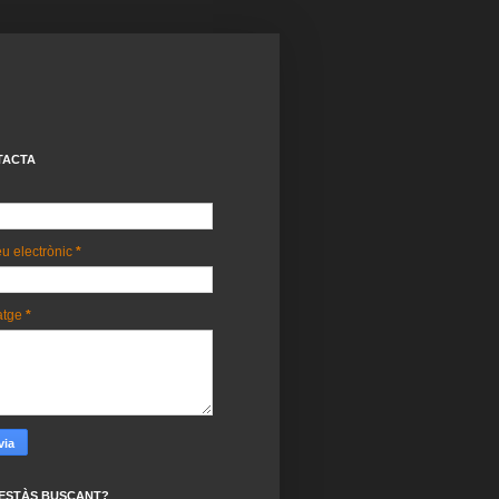
TACTA
u electrònic
*
atge
*
ESTÀS BUSCANT?