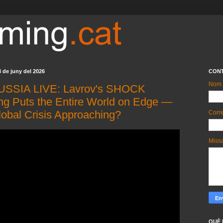
3 de juny del 2026
CON
Nom
RUSSIA LIVE: Lavrov's SHOCK
ng Puts the Entire World on Edge —
lobal Crisis Approaching?
Corre
Miss
QUÈ 