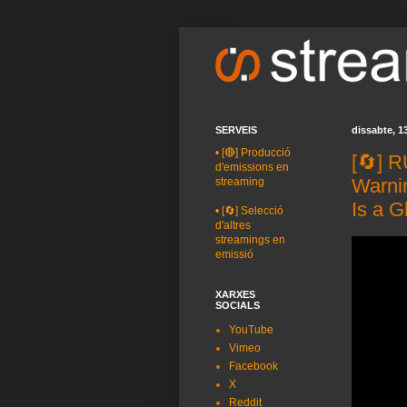
SERVEIS
dissabte, 1
•
[🔴] Producció
[🔄] 
d'emissions en
Warni
streaming
Is a G
•
[🔄] Selecció
d'altres
streamings en
emissió
XARXES
SOCIALS
YouTube
Vimeo
Facebook
X
Reddit