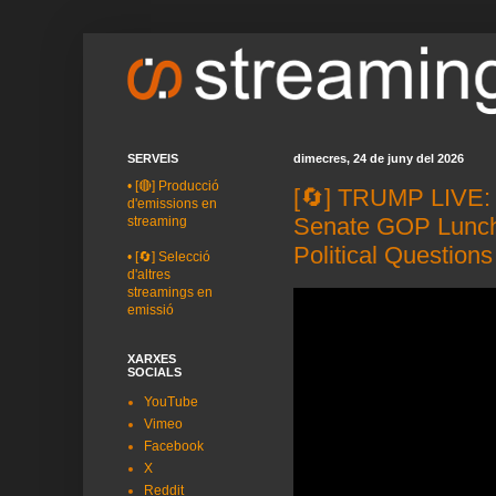
SERVEIS
dimecres, 24 de juny del 2026
•
[🔴] Producció
[🔄] TRUMP LIVE: P
d'emissions en
Senate GOP Lunch
streaming
Political Questions
•
[🔄] Selecció
d'altres
streamings en
emissió
XARXES
SOCIALS
YouTube
Vimeo
Facebook
X
Reddit