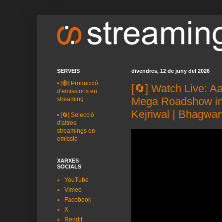
SERVEIS
divendres, 12 de juny del 2026
•
[🔴] Producció
[🔄] Watch Live: 
d'emissions en
Mega Roadshow in 
streaming
Kejriwal | Bhagwa
•
[🔄] Selecció
d'altres
streamings en
emissió
XARXES
SOCIALS
YouTube
Vimeo
Facebook
X
Reddit