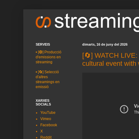
SERVEIS
dimarts, 16 de juny del 2026
•
[🔴] Producció
[🔄] WATCH LIVE:
d'emissions en
cultural event with
streaming
•
[🔄] Selecció
d'altres
streamings en
emissió
XARXES
SOCIALS
YouTube
Vimeo
Facebook
X
Reddit