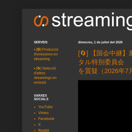
SERVEIS
dimecres, 1 de juliol del 2026
•
[🔴] Producció
[🔄] 【国会中
d'emissions en
streaming
タル特別委員会 
•
[🔄] Selecció
を質疑（2026年7
d'altres
streamings en
emissió
XARXES
SOCIALS
YouTube
Vimeo
Facebook
X
Reddit