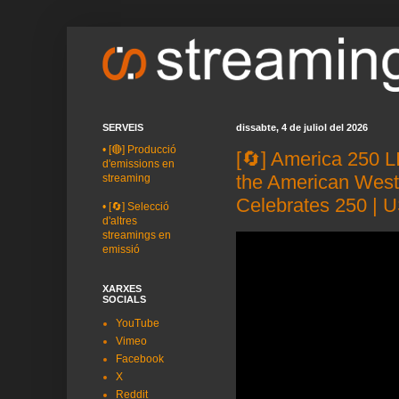
SERVEIS
dissabte, 4 de juliol del 2026
•
[🔴] Producció
[🔄] America 250 
d'emissions en
the American West
streaming
Celebrates 250 | 
•
[🔄] Selecció
d'altres
streamings en
emissió
XARXES
SOCIALS
YouTube
Vimeo
Facebook
X
Reddit