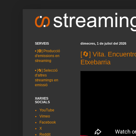
SERVEIS
dimecres, 1 de juliol del 2026
•
[🔴] Producció
[🔄] Vita. Encuentr
d'emissions en
Etxebarria
streaming
•
[🔄] Selecció
d'altres
streamings en
emissió
XARXES
SOCIALS
YouTube
Vimeo
Facebook
X
Reddit