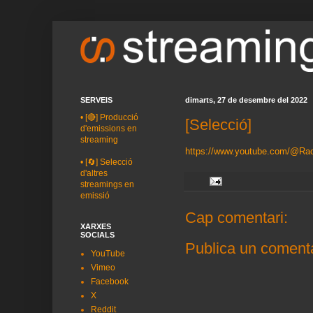
SERVEIS
dimarts, 27 de desembre del 2022
•
[🔴] Producció
[Selecció]
d'emissions en
streaming
https://www.youtube.com/@Ra
•
[🔄] Selecció
d'altres
streamings en
emissió
Cap comentari:
XARXES
SOCIALS
Publica un comenta
YouTube
Vimeo
Facebook
X
Reddit