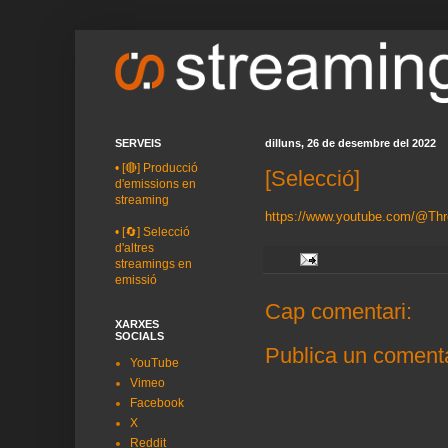
SERVEIS
dilluns, 26 de desembre del 2022
•
[🔴] Producció
[Selecció]
d'emissions en
streaming
https://www.youtube.com/@Thr
•
[🔄] Selecció
d'altres
streamings en
emissió
Cap comentari:
XARXES
SOCIALS
Publica un comenta
YouTube
Vimeo
Facebook
X
Reddit