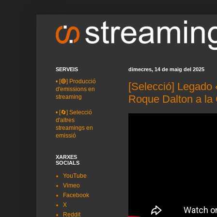
SERVEIS
dimecres, 14 de maig del 2025
•
[🔴] Producció
[Selecció] Legado
d'emissions en
Roque Dalton a la 
streaming
•
[🔄] Selecció
d'altres
streamings en
emissió
XARXES
SOCIALS
YouTube
Vimeo
Facebook
X
Reddit