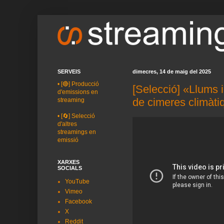
SERVEIS
dimecres, 14 de maig del 2025
•
[🔴] Producció
[Selecció] «Llums 
d'emissions en
de cimeres climàti
streaming
•
[🔄] Selecció
d'altres
streamings en
emissió
XARXES
SOCIALS
YouTube
Vimeo
Facebook
X
Reddit