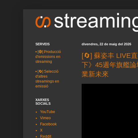
SERVEIS
divendres, 22 de maig del 2026
•
[🔴] Producció
[🔄] 蘇姿丰 LI
d'emissions en
streaming
下》45週年旗艦論
•
[🔄] Selecció
業新未來
d'altres
streamings en
emissió
XARXES
SOCIALS
YouTube
Vimeo
Facebook
X
Reddit