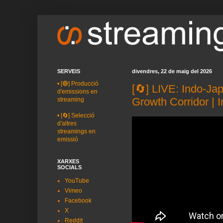
SERVEIS
divendres, 22 de maig del 2026
•
[🔴] Producció
[🔄] LIVE: Indo-J
d'emissions en
Growth Corridor | 
streaming
•
[🔄] Selecció
d'altres
streamings en
emissió
XARXES
SOCIALS
YouTube
Vimeo
Facebook
X
Reddit