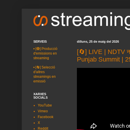
SERVEIS
dilluns, 25 de maig del 2026
•
[🔴] Producció
[🔄] LIVE | NDTV न
d'emissions en
Punjab Summit | 2
streaming
•
[🔄] Selecció
d'altres
streamings en
emissió
XARXES
SOCIALS
YouTube
Vimeo
Facebook
X
Reddit