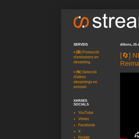
SERVEIS
dilluns, 25
•
[🔴] Producció
[🔄] 
d'emissions en
Reimag
streaming
•
[🔄] Selecció
d'altres
streamings en
emissió
XARXES
SOCIALS
YouTube
Vimeo
Facebook
X
Reddit