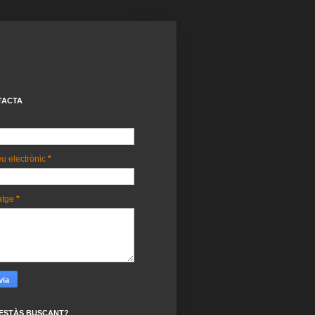
TACTA
u electrònic
*
atge
*
ESTÀS BUSCANT?