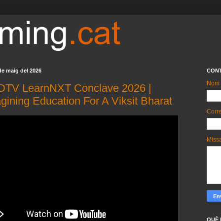
 de maig del 2026
CON
Nom
NDTV LearnNXT Conclave 2026 |
ining Education For A Viksit Bharat
Corre
Miss
QUÈ 