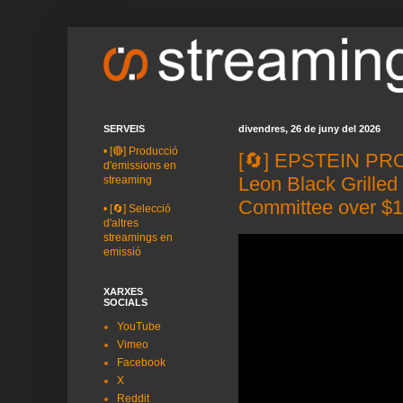
SERVEIS
divendres, 26 de juny del 2026
•
[🔴] Producció
[🔄] EPSTEIN PROB
d'emissions en
Leon Black Grilled
streaming
Committee over $
•
[🔄] Selecció
d'altres
streamings en
emissió
XARXES
SOCIALS
YouTube
Vimeo
Facebook
X
Reddit