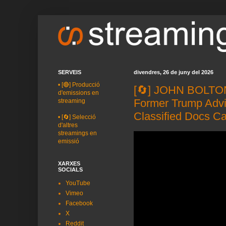
SERVEIS
divendres, 26 de juny del 2026
•
[🔴] Producció
[🔄] JOHN BOLTO
d'emissions en
Former Trump Advis
streaming
Classified Docs C
•
[🔄] Selecció
d'altres
streamings en
emissió
XARXES
SOCIALS
YouTube
Vimeo
Facebook
X
Reddit