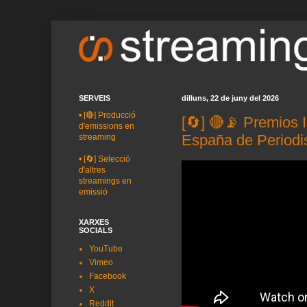
SERVEIS
dilluns, 22 de juny del 2026
•
[🔴] Producció
[🔄] 🔴📡 Premios 
d'emissions en
España de Period
streaming
•
[🔄] Selecció
d'altres
streamings en
emissió
XARXES
SOCIALS
YouTube
Vimeo
Facebook
X
Reddit