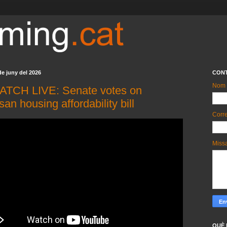
de juny del 2026
CON
Nom
WATCH LIVE: Senate votes on
isan housing affordability bill
Corre
Miss
QUÈ 