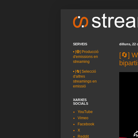
SERVEIS
dilluns, 22 
•
[🔴] Producció
[🔄] 
d'emissions en
bipart
streaming
•
[🔄] Selecció
d'altres
streamings en
emissió
XARXES
SOCIALS
YouTube
Vimeo
Facebook
X
Reddit