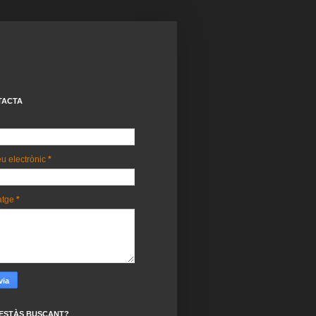
TACTA
u electrònic
*
atge
*
ESTÀS BUSCANT?