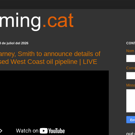
 de juliol del 2026
CON
Nom
arney, Smith to announce details of
ed West Coast oil pipeline | LIVE
Corre
Miss
QUÈ 