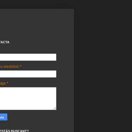
TACTA
u electrònic
*
atge
*
ESTÀS BUSCANT?