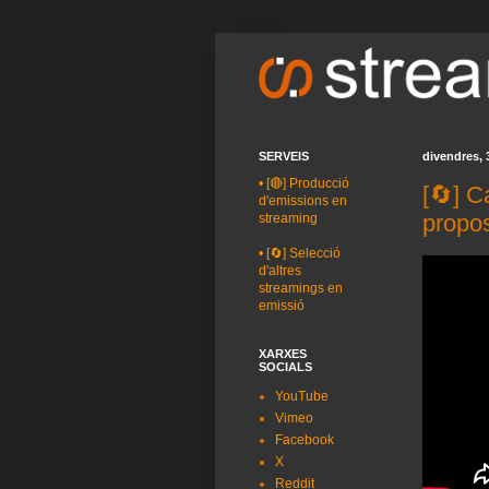
SERVEIS
divendres, 3
•
[🔴] Producció
[🔄] C
d'emissions en
propos
streaming
•
[🔄] Selecció
d'altres
streamings en
emissió
XARXES
SOCIALS
YouTube
Vimeo
Facebook
X
Reddit