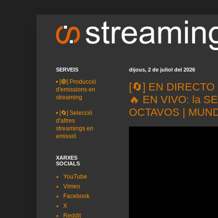
SERVEIS
dijous, 2 de juliol del 2026
•
[🔴] Producció
[🔄] EN DIRECTO
d'emissions en
🔥 EN VIVO: la S
streaming
OCTAVOS | MUND
•
[🔄] Selecció
d'altres
streamings en
emissió
XARXES
SOCIALS
YouTube
Vimeo
Facebook
X
Reddit